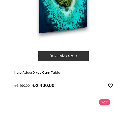
ÜCRETSIZ KARGO
Kalp Adası Dikey Cam Tablo
₺2.400,00
₺3.290,00
%27