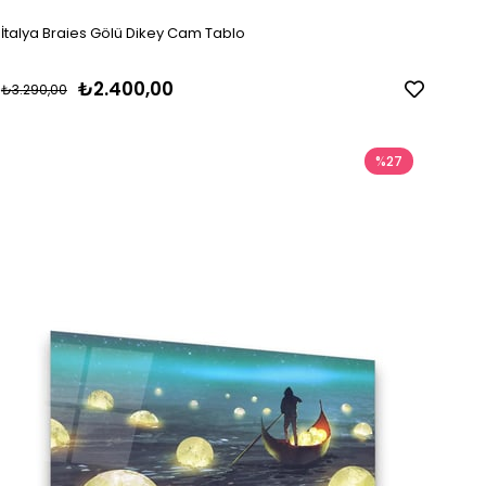
İtalya Braies Gölü Dikey Cam Tablo
₺2.400,00
₺3.290,00
%27