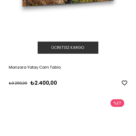
ÜCRETSIZ KARGO
Manzara Yatay Cam Tablo
₺2.400,00
₺3.290,00
%27