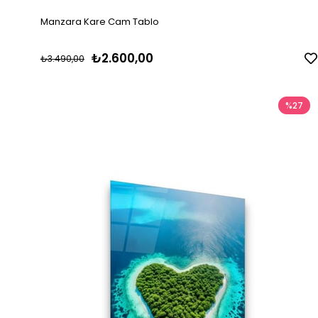
Manzara Kare Cam Tablo
₺2.600,00
₺3.490,00
%27