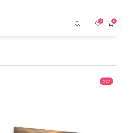
0
0
%27