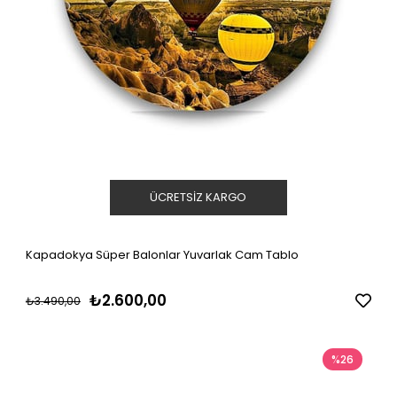
ÜCRETSIZ KARGO
Kapadokya Süper Balonlar Yuvarlak Cam Tablo
₺2.600,00
₺3.490,00
%26