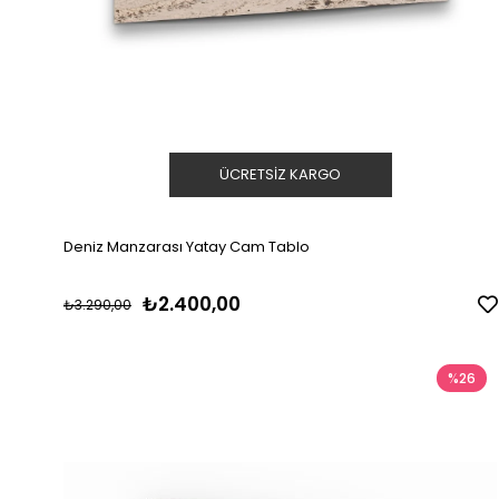
ÜCRETSIZ KARGO
Deniz Manzarası Yatay Cam Tablo
₺2.400,00
₺3.290,00
%26