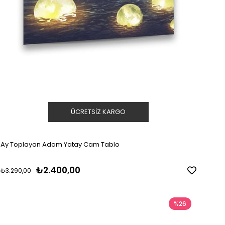
ÜCRETSIZ KARGO
Ay Toplayan Adam Yatay Cam Tablo
₺2.400,00
₺3.290,00
%26