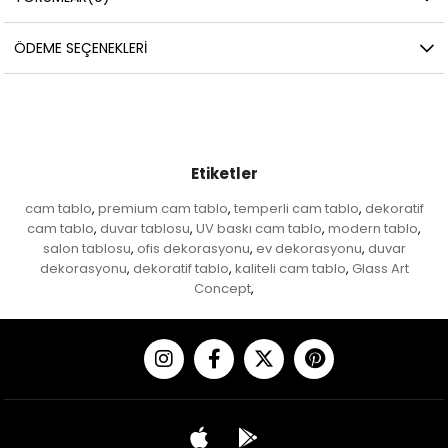
ÖDEME SEÇENEKLERI
Etiketler
cam tablo
premium cam tablo
temperli cam tablo
dekoratif
,
,
,
cam tablo
duvar tablosu
UV baskı cam tablo
modern tablo
,
,
,
,
salon tablosu
ofis dekorasyonu
ev dekorasyonu
duvar
,
,
,
dekorasyonu
dekoratif tablo
kaliteli cam tablo
Glass Art
,
,
,
Concept
,