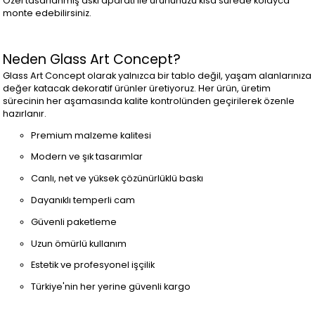
Özel tasarlanmış askı aparatı ile ürününüzü kısa sürede kolayca
monte edebilirsiniz.
Neden Glass Art Concept?
Glass Art Concept olarak yalnızca bir tablo değil, yaşam alanlarınıza
değer katacak dekoratif ürünler üretiyoruz. Her ürün, üretim
sürecinin her aşamasında kalite kontrolünden geçirilerek özenle
hazırlanır.
Premium malzeme kalitesi
Modern ve şık tasarımlar
Canlı, net ve yüksek çözünürlüklü baskı
Dayanıklı temperli cam
Güvenli paketleme
Uzun ömürlü kullanım
Estetik ve profesyonel işçilik
Türkiye'nin her yerine güvenli kargo