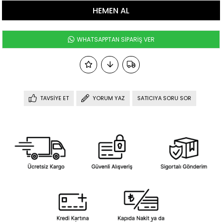
WHATSAPPTAN SİPARİŞ VER
TAVSIYE ET
YORUM YAZ
SATICIYA SORU SOR