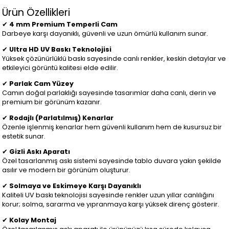
Ürün Özellikleri
✔
4 mm Premium Temperli Cam
Darbeye karşı dayanıklı, güvenli ve uzun ömürlü kullanım sunar.
✔
Ultra HD UV Baskı Teknolojisi
Yüksek çözünürlüklü baskı sayesinde canlı renkler, keskin detaylar ve
etkileyici görüntü kalitesi elde edilir.
✔
Parlak Cam Yüzey
Camın doğal parlaklığı sayesinde tasarımlar daha canlı, derin ve
premium bir görünüm kazanır.
✔
Rodajlı (Parlatılmış) Kenarlar
Özenle işlenmiş kenarlar hem güvenli kullanım hem de kusursuz bir
estetik sunar.
✔
Gizli Askı Aparatı
Özel tasarlanmış askı sistemi sayesinde tablo duvara yakın şekilde
asılır ve modern bir görünüm oluşturur.
✔
Solmaya ve Eskimeye Karşı Dayanıklı
Kaliteli UV baskı teknolojisi sayesinde renkler uzun yıllar canlılığını
korur; solma, sararma ve yıpranmaya karşı yüksek direnç gösterir.
✔
Kolay Montaj