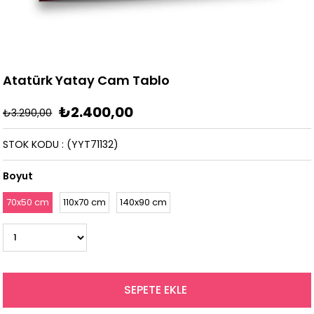
Atatürk Yatay Cam Tablo
₺2.400,00
₺3.290,00
STOK KODU
(YYT71132)
Boyut
70x50 cm
110x70 cm
140x90 cm