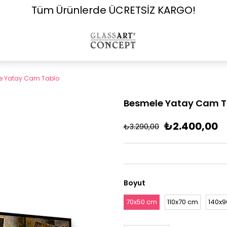
Tüm Ürünlerde ÜCRETSİZ KARGO!
e Yatay Cam Tablo
Besmele Yatay Cam T
₺2.400,00
₺3.290,00
Boyut
70x50 cm
110x70 cm
140x