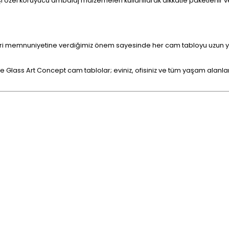
 özel koruyucu ambalaj malzemeleri kullanılarak dikkatle paketlenir ve
eri memnuniyetine verdiğimiz önem sayesinde her cam tabloyu uzun yılla
e Glass Art Concept cam tablolar; eviniz, ofisiniz ve tüm yaşam alanların