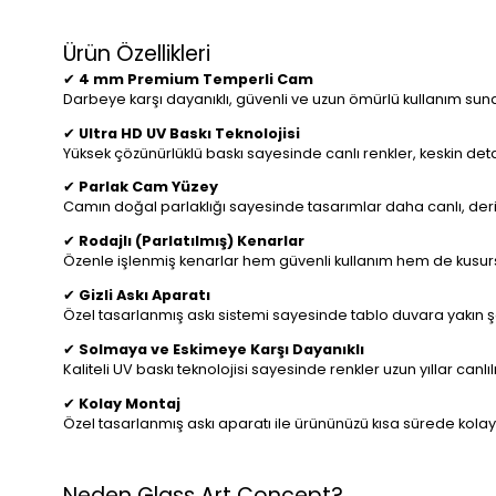
Ürün Özellikleri
✔
4 mm Premium Temperli Cam
Darbeye karşı dayanıklı, güvenli ve uzun ömürlü kullanım suna
✔
Ultra HD UV Baskı Teknolojisi
Yüksek çözünürlüklü baskı sayesinde canlı renkler, keskin detayl
✔
Parlak Cam Yüzey
Camın doğal parlaklığı sayesinde tasarımlar daha canlı, de
✔
Rodajlı (Parlatılmış) Kenarlar
Özenle işlenmiş kenarlar hem güvenli kullanım hem de kusursu
✔
Gizli Askı Aparatı
Özel tasarlanmış askı sistemi sayesinde tablo duvara yakın ş
✔
Solmaya ve Eskimeye Karşı Dayanıklı
Kaliteli UV baskı teknolojisi sayesinde renkler uzun yıllar can
✔
Kolay Montaj
Özel tasarlanmış askı aparatı ile ürününüzü kısa sürede kolay
Neden Glass Art Concept?