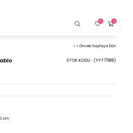
0
0
< < Önceki Sayfaya Dön
ablo
STOK KODU
(YYT71188)
90 cm