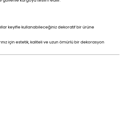
 güvenle kargoya teslim edilir.
r keyifle kullanabileceğiniz dekoratif bir ürüne
ız için estetik, kaliteli ve uzun ömürlü bir dekorasyon