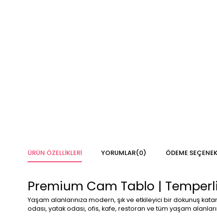
ÜRÜN ÖZELLIKLERI
YORUMLAR
(0)
ÖDEME SEÇENEK
Premium Cam Tablo | Temperli 
Yaşam alanlarınıza modern, şık ve etkileyici bir dokunuş kat
odası, yatak odası, ofis, kafe, restoran ve tüm yaşam alanl