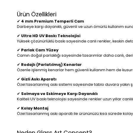
Ürün Özellikleri
✔
4 mm Premium Temperli Cam
Darbeye karşı dayanıklı, güvenli ve uzun ömürlü kullanım suna
✔
Ultra HD UV Baskı Teknolojisi
Yüksek çözünürlüklü baskı sayesinde canlı renkler, keskin detayl
✔
Parlak Cam Yüzey
Camın doğal parlaklığı sayesinde tasarımlar daha canlı, de
✔
Rodajlı (Parlatılmış) Kenarlar
Özenle işlenmiş kenarlar hem güvenli kullanım hem de kusursu
✔
Gizli Askı Aparatı
Özel tasarlanmış askı sistemi sayesinde tablo duvara yakın ş
✔
Solmaya ve Eskimeye Karşı Dayanıklı
Kaliteli UV baskı teknolojisi sayesinde renkler uzun yıllar can
✔
Kolay Montaj
Özel tasarlanmış askı aparatı ile ürününüzü kısa sürede kolay
Neden Glass Art Concept?