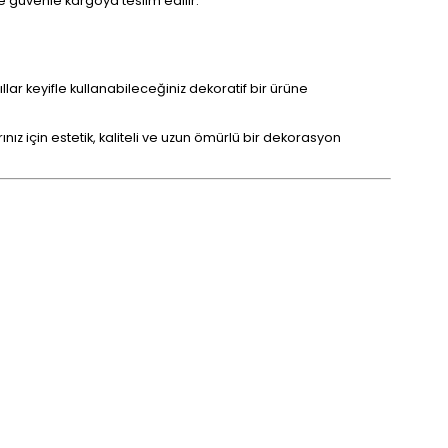
 güvenle kargoya teslim edilir.
r keyifle kullanabileceğiniz dekoratif bir ürüne
ız için estetik, kaliteli ve uzun ömürlü bir dekorasyon