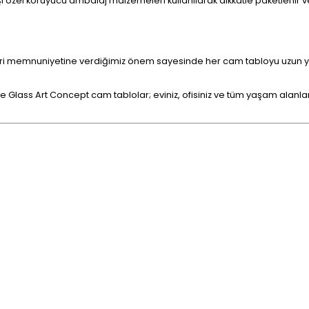
 özel koruyucu ambalaj malzemeleri kullanılarak dikkatle paketlenir ve
eri memnuniyetine verdiğimiz önem sayesinde her cam tabloyu uzun yılla
e Glass Art Concept cam tablolar; eviniz, ofisiniz ve tüm yaşam alanların