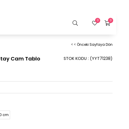
0
0
< < Önceki Sayfaya Dön
atay Cam Tablo
STOK KODU
(YYT71238)
90 cm