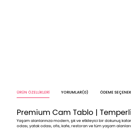
ÜRÜN ÖZELLIKLERI
YORUMLAR
(0)
ÖDEME SEÇENEK
Premium Cam Tablo | Temperli 
Yaşam alanlarınıza modern, şık ve etkileyici bir dokunuş kat
odası, yatak odası, ofis, kafe, restoran ve tüm yaşam alanl